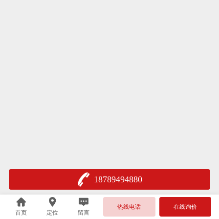
18789494880
热线电话
在线询价
首页
定位
留言