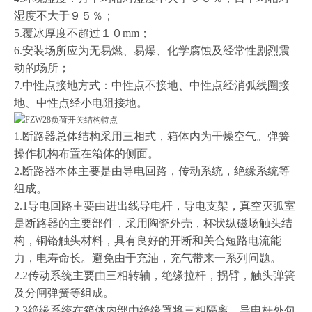
湿度不大于９５％；
5.
覆冰厚度不超过１０
mm
；
6.
安装场所应为无易燃、易爆、化学腐蚀及经常性剧烈震
动的场所；
7.
中性点接地方式：中性点不接地、中性点经消弧线圈接
地、中性点经小电阻接地。
1.
断路器总体结构采用三相式，箱体内为干燥空气。弹簧
操作机构布置在箱体的侧面。
2.
断路器本体主要是由导电回路，传动系统，绝缘系统等
组成。
2.1
导电回路主要由进出线导电杆，导电支架，真空灭弧室
是断路器的主要部件，采用陶瓷外壳，杯状纵磁场触头结
构，铜铬触头材料，具有良好的开断和关合短路电流能
力，电寿命长。避免由于充油，充气带来一系列问题。
2.2
传动系统主要由三相转轴，绝缘拉杆，拐臂，触头弹簧
及分闸弹簧等组成。
2.3
绝缘系统在箱体内部由绝缘罩将三相隔离，导电杆外包