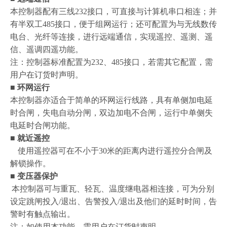
本控制器配有三线
232
接口，可直接与计算机串口相连；并
有半双工
485
接口，便于组网运行；还可配置为与无线数传
电台、光纤等连接，进行远端通信，实现遥控、遥测、遥
信、遥调四遥功能。
注：控制器标准配置为
232
、
485
接口，若需其它配置，需
用户在订货时声明。
■
环网运行
本控制器亦适合于简单的环网运行线路，具有单侧加电延
时合闸，失电自动分闸，双边加电不合闸，运行中单侧失
电延时合闸功能。
■
就近遥控
使用遥控器可在不小于
30
米
的距离内进行遥控分合闸及
解锁操作。
■
变压器保护
本控制器可与重瓦、轻瓦、温度继电器相连接，可为分别
设定跳闸投入
/
退出、告警投入
/
退出及他们的延时时间，告
警时有触点输出。
注：如使用本功能，需用户在订货时声明。