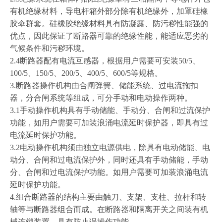
有机绝缘材料，导电杆箱外部分除有机绝缘外，加罩硅橡
胶伞群套。硅橡胶绝缘材料具有防凝露、防污秽性能强的
优点，因此保证了断路器可靠的绝缘性能，能适应恶劣的
气候条件和污秽环境。
2.4
断路器配有电流互感器，根据用户需要可安装
50/5
、
100/5
、
150/5
、
200/5
、
400/5
、
600/5
等规格。
3.
断路器操作机构由合闸弹簧、储能系统、过电流拖扣
器，分合闸系统等组成，可分手动和电动操作两种。
3.1
手动操作机构具有手动储能、手动分、合闸和过流保护
功能，如用户需要可加装浪涌电流延时保护器，即具有过
电流延时保护功能。
3.2
电动操作机构须由独立电源供电，除具有电动储能、电
动分、合闸和过电流保护外，同时还具有手动储能，手动
分、合闸和过电流保护功能。如用户需要可加装浪涌电流
延时保护功能。
4.
组合断路器的结构主要由触刀、支架、支柱、拉杆和转
轴等与断路器组合而成。在断路器和隔离开关之间装有机
械连锁装置，具有防止误操作功能。