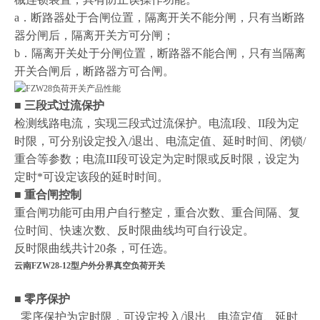
a
．断路器处于合闸位置，隔离开关不能分闸，只有当断路
器分闸后，隔离开关方可分闸；
b
．隔离开关处于分闸位置，断路器不能合闸，只有当隔离
开关合闸后，断路器方可合闸。
■
三段式过流保护
检测线路电流，实现三段式过流保护。电流
I
段、
II
段为定
时限，可分别设定投入
/
退出、电流定值、延时时间、闭锁
/
重合等参数；电流
III
段可设定为定时限或反时限，设定为
定时*可设定该段的延时时间。
■
重合闸控制
重合闸功能可由用户自行整定，重合次数、重合间隔、复
位时间、快速次数、反时限曲线均可自行设定。
反时限曲线共计
20
条，可任选。
云南FZW28-12型户外分界真空负荷开关
■
零序保护
零序保护为定时限，可设定投入
/
退出、电流定值、延时