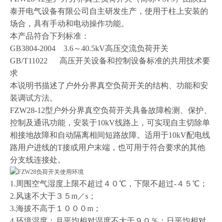
泰开电气设备有限公司自主研发生产，使用于柱上安装的
场合，具有手动和电动操作功能。
本产品符合下列标准：
GB3804-2004 3.6
～
40.5kV
高压交流负荷开关
GB/T11022
高压开关设备和控制设备标准的共用技术要
求
本说明书描述了户外分界真空负荷开关的结构、功能和安
装调试方法。
FZW28-12
型户外分界真空负荷开关具备故障检测、保护、
控制及通讯功能，安装于
10kV
线路上，可实现自主切除单
相接地故障和自动隔离相间短路故障。适用于
10kV
配电线
路用户进线的
T
接或用户末端，也可用于符合要求的其他
分支线连接处。
1.
周围空气湿度上限不超过４０℃，下限不超过
-
４５℃；
2.
风速不大于３５
m
／
s
；
3.
海拔不高于１０００
m
；
4.
环境湿度：月平均相对湿度不大于９０％；日平均相对