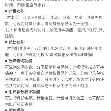
时间、闭锁
/
重合等参数。
■
计量功能
本装置可计量三相电压、电流、频率、功率、电量等参
数，可设定计量比率，将所有数据显示为一次值。
注：标准配置无此功能，如使用本功能，需用户在订货时
注明。
■
辅助功能
本控制器具有可设定的上电延时合闸、掉电延时分闸功
能，可由用户设定为投入
/
退出状态及操作延时时间。
■
故障查询功能
可查询分闸次数，分闸记录掉电保持，分闸记录最多可存
储
99
个，多于
99
个后自动替换最早的记录。分闸记录包括
分闸原因，分闸日期、分闸时间，若本记录为过流分闸还
包括过流时间、过流状态三相及零序的最大电流。
■
用户参数校正功能
可进行保护电流、计量电压、计量电流的校正，也可配置
为出厂校正参数。
■
远端通信