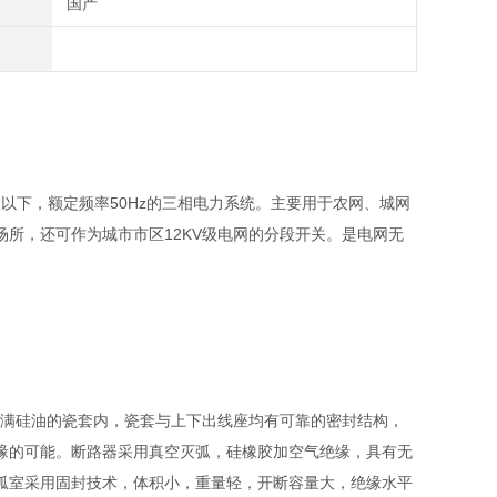
国产
及以下，额定频率50Hz的三相电力系统。主要用于农网、城网
所，还可作为城市市区12KV级电网的分段开关。是电网无
满硅油的瓷套内，瓷套与上下出线座均有可靠的密封结构，
缘的可能。断路器采用真空灭弧，硅橡胶加空气绝缘，具有无
弧室采用固封技术，体积小，重量轻，开断容量大，绝缘水平