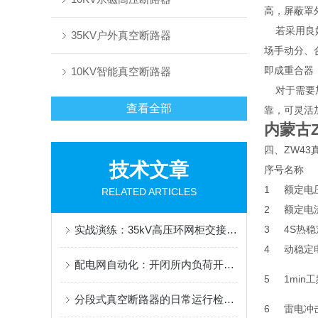
高，屏蔽罩
若采用良好
35KV户外真空断路器
场手动分、
即成重合器
10KV智能真空断路器
对于需要加
查看全部
靠，可灵活
内蒙古Z
四、ZW4
技术文章
序号
名称
1
额定电
RELATED ARTICLES
2
额定电
实战演练：35kV高压环网柜交接试验项目详解及标准解读
3
4S热
4
动稳定
配电网自动化：开闭所内负荷开关与断路器配合逻辑探究
5
1min
分段式真空断路器的日常运行检查要点
6
雷电冲