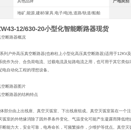
其他品牌
产地类别
地矿,能源,建材/家具,电子/电池,道路/轨道/船舶
W43-12/630-20小型化智能断路器现货
真空断路器概况
12系列户外高压真空断路器(也称柱上小型化高压真空断路器)适用于12KV
系统作为分、合负荷电流、过载电流及短路电流之用，也可用于其它类似场
配电自动化工程的理想设备。
真空断路器图片
3真空断路器的结构特点
部分由上出线座、真空灭弧室、下出线座组成。真空灭弧室装在一个注
灭弧室的外绝缘消除了因外界条件变化、气温变化可能产生凝露而降低绝
开断能力大，安全可靠，电寿命长，可频繁操作，少维护等优点。真空灭