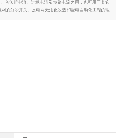
分、合负荷电流、过载电流及短路电流之用，也可用于其它
级电网的分段开关。是电网无油化改造和配电自动化工程的理