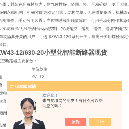
外露；封装在环氧树脂内，耐气候性好，坚固、轻、不易碎裂，便于运输
的永磁机构，机械性能更稳定可靠，结构简单，无需维护保养，机械寿命可
合闸操作。手动分闸装置：当控制系统出现故障时，可用手动分闸作紧急
，实现有线/无线/光纤等远程控制，实现遥控、遥测、遥信、遥调"四遥"功
装隔离开关的用户，可选用ZW43-12G系列开关，隔离开关用螺栓固定于
加装。
W43-12/630-20小型化智能断路器现货
3真空断路器主要参数：
单位
数据
压
KV
12
流
A
630
稳定电流（有效值）
KA
12.5/16/20
欢迎您！
来自局域网的朋友！有什么可以帮
电流（峰值）
KA
31.5/40/50
助您的吗？
干试
42
工频耐压
湿试
KV
34
击耐压（峰值）
75