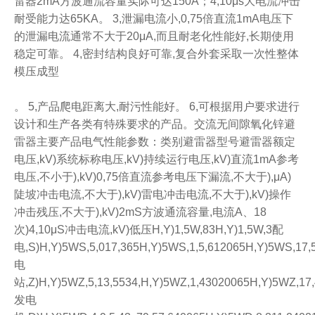
雷器2mA方波通流容量实际可达150A；4,10μs大电流冲击
耐受能力达65KA。 3,泄漏电流小,0,75倍直流1mA电压下
的泄漏电流通常不大于20μA,而且耐老化性能好,长期使用
稳定可靠。 4,密封结构良好可靠,复合外套采取一次性整体
模压成型
。 5,产品爬电距离大,耐污性能好。 6,可根据用户要求进行
设计和生产各类有特殊要求的产品。交流无间隙氧化锌避
雷器主要产品电气性能参数：类别避雷器型号避雷器额定
电压,kV)系统标称电压,kV)持续运行电压,kV)直流1mA参考
电压,不小于),kV)0,75倍直流参考电压下漏流,不大于),μA)
陡坡冲击电流,不大于),kV)雷电冲击电流,不大于),kV)操作
冲击残压,不大于),kV)2mS方波通流容量,电流A、18
次)4,10μS冲击电流,kV)低压H,Y)1,5W,83H,Y)1,5W,3配
电,S)H,Y)5WS,5,017,365H,Y)5WS,1,5,612065H,Y)5WS,17,
电
站,Z)H,Y)5WZ,5,13,5534,H,Y)5WZ,1,43020065H,Y)5WZ,17,
发电