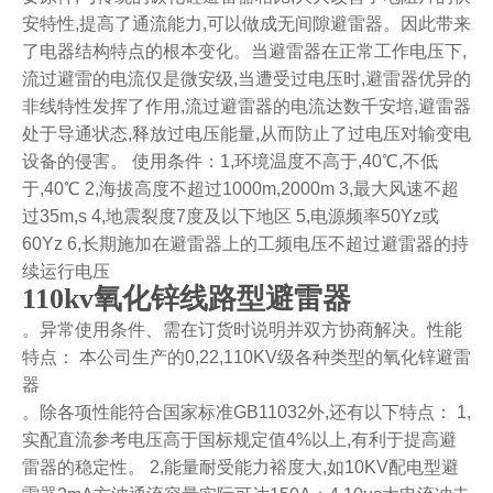
安特性,提高了通流能力,可以做成无间隙避雷器。因此带来
了电器结构特点的根本变化。当避雷器在正常工作电压下,
流过避雷的电流仅是微安级,当遭受过电压时,避雷器优异的
非线特性发挥了作用,流过避雷器的电流达数千安培,避雷器
处于导通状态,释放过电压能量,从而防止了过电压对输变电
设备的侵害。 使用条件：1,环境温度不高于,40℃,不低
于,40℃ 2,海拔高度不超过1000m,2000m 3,最大风速不超
过35m,s 4,地震裂度7度及以下地区 5,电源频率50Yz或
60Yz 6,长期施加在避雷器上的工频电压不超过避雷器的持
续运行电压
110kv氧化锌线路型避雷器
。异常使用条件、需在订货时说明并双方协商解决。性能
特点： 本公司生产的0,22,110KV级各种类型的氧化锌避雷
器
。除各项性能符合国家标准GB11032外,还有以下特点： 1,
实配直流参考电压高于国标规定值4%以上,有利于提高避
雷器的稳定性。 2,能量耐受能力裕度大,如10KV配电型避