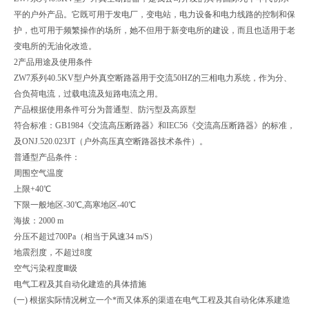
平的户外产品。它既可用于发电厂，变电站，电力设备和电力线路的控制和保
护，也可用于频繁操作的场所，她不但用于新变电所的建设，而且也适用于老
变电所的无油化改造。
2产品用途及使用条件
ZW7系列40.5KV型户外真空断路器用于交流50HZ的三相电力系统，作为分、
合负荷电流，过载电流及短路电流之用。
产品根据使用条件可分为普通型、防污型及高原型
符合标准：GB1984《交流高压断路器》和IEC56《交流高压断路器》的标准，
及ONJ.520.023JT（户外高压真空断路器技术条件）。
普通型产品条件：
周围空气温度
上限+40℃
下限一般地区-30℃,高寒地区-40℃
海拔：2000 m
分压不超过700Pa（相当于风速34 m/S）
地震烈度，不超过8度
空气污染程度Ⅲ级
电气工程及其自动化建造的具体措施
(一) 根据实际情况树立一个*而又体系的渠道在电气工程及其自动化体系建造