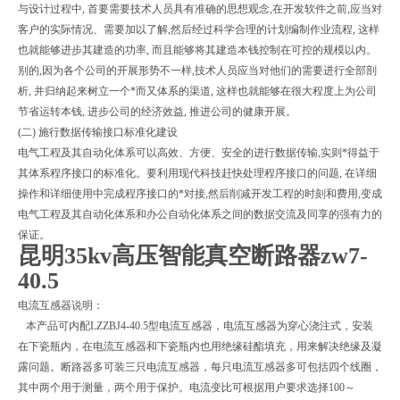
与设计过程中, 首要需要技术人员具有准确的思想观念,在开发软件之前,应当对
客户的实际情况、需要加以了解,然后经过科学合理的计划编制作业流程, 这样
也就能够进步其建造的功率, 而且能够将其建造本钱控制在可控的规模以内。
别的,因为各个公司的开展形势不一样,技术人员应当对他们的需要进行全部剖
析, 并归纳起来树立一个*而又体系的渠道, 这样也就能够在很大程度上为公司
节省运转本钱, 进步公司的经济效益, 推进公司的健康开展。
(二) 施行数据传输接口标准化建设
电气工程及其自动化体系可以高效、方便、安全的进行数据传输,实则*得益于
其体系程序接口的标准化。要利用现代科技赶快处理程序接口的问题, 在详细
操作和详细使用中完成程序接口的*对接,然后削减开发工程的时刻和费用,变成
电气工程及其自动化体系和办公自动化体系之间的数据交流及同享的强有力的
保证。
昆明35kv高压智能真空断路器zw7-
40.5
电流互感器说明：
本产品可内配LZZBJ4-40.5型电流互感器，电流互感器为穿心浇注式，安装
在下瓷瓶内，在电流互感器和下瓷瓶内也用绝缘硅酯填充，用来解决绝缘及凝
露问题。断路器多可装三只电流互感器，每只电流互感器多可包括四个线圈，
其中两个用于测量，两个用于保护。电流变比可根据用户要求选择100～