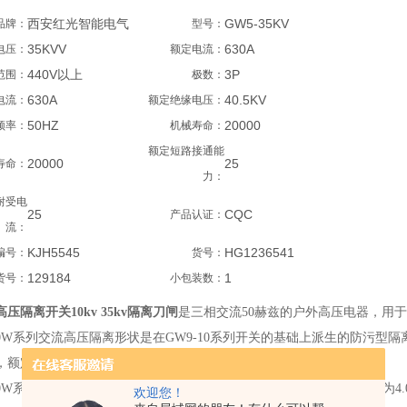
西安红光智能电气
GW5-35KV
品牌：
型号：
35KVV
630A
电压：
额定电流：
440V以上
3P
范围：
极数：
630A
40.5KV
电流：
额定绝缘电压：
50HZ
20000
频率：
机械寿命：
额定短路接通能
20000
25
寿命：
力：
耐受电
25
CQC
产品认证：
流：
KJH5545
HG1236541
编号：
货号：
129184
1
货号：
小包装数：
压隔离开关10kv 35kv隔离刀闸
是三相交流50赫兹的户外高压电器，用
0W系列交流高压隔离形状是在GW9-10系列开关的基础上派生的防污型隔
兹，额定电压10千伏的电力网络中，做为有电压无负载时合分电路之用。
W系列隔离开关具有良好的防污能力，其泄露比I型为3.2cm/Kv，II型为
欢迎您！