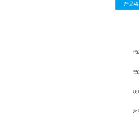
产品咨
您
您
联
常