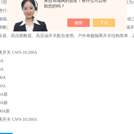
来自局域网的朋友！有什么可以帮
5型户外高压隔离开关系单相交流50赫兹高压开关设备，用于额定电压为
助您的吗？
进行操作。
广元市户外高压隔离开关10kv 35kv隔离刀闸
离开关适用于10-15KV输配电线路上，截断、闭合空载负荷的单相或
障断路电流。断开时，可以保证被检修的电气设备与有载电压的部分*隔开，
压器、高压熔断器、高压油开关配合使用。户外单极隔离开关结构简单，远行
。
关 GW9-10/200A
0A
0A
00A
50A
00A新
30A新
00A新
关 GW9-10/200A