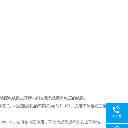
于输配电线路上开断与闭合无负载而有电压的线路。
离开关，根据泄露比的不同分为I型和II型。适用于单相或三相
电话
4.0cm/Kv，在污秽地区使用，可大大提高运行的安全可靠性。