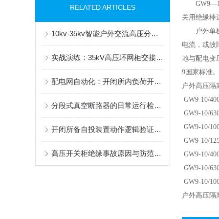
GW9—1
RELATED ARTICLES
关用绝缘棒
户外单极隔
10kv-35kv智能户外交流高压分界真空断路器柱上安装与避雷器配合
电流，或故
实战演练：35kV高压环网柜交接试验项目详解及标准解读
地与配电变
9国家标准
配电网自动化：开闭所内负荷开关与断路器配合逻辑探究
户外高压隔离开
GW9-10/40
分段式真空断路器的日常运行检查要点
GW9-10/63
GW9-10/10
开闭所备自投装置动作逻辑验证方法
GW9-10/12
高压开关柜绝缘事故原因与防范措施
GW9-10/4
GW9-10/6
GW9-10/10
户外高压隔离开