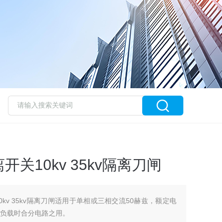
关10kv 35kv隔离刀闸
kv 35kv隔离刀闸适用于单相或三相交流50赫兹，额定电
无负载时合分电路之用。