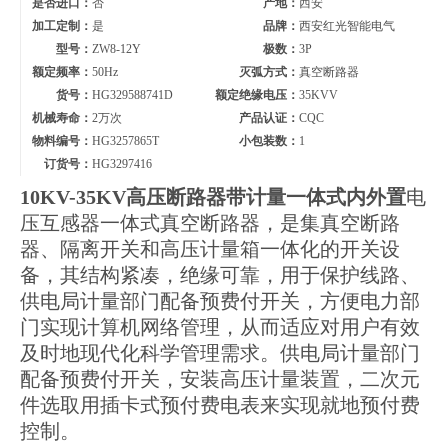
是否进口：
否
产地：
西安
加工定制：
是
品牌：
西安红光智能电气
型号：
ZW8-12Y
极数：
3P
额定频率：
50Hz
灭弧方式：
真空断路器
货号：
HG329588741D
额定绝缘电压：
35KVV
机械寿命：
2万次
产品认证：
CQC
物料编号：
HG3257865T
小包装数：
1
订货号：
HG3297416
10KV-35KV高压断路器带计量一体式内外置
电
压互感器一体式真空断路器，是集真空断路
器、隔离开关和高压计量箱一体化的开关设
备，其结构紧凑，绝缘可靠，用于保护线路、
供电局计量部门配备预费付开关，方便电力部
门实现计算机网络管理，从而适应对用户有效
及时地现代化科学管理需求。供电局计量部门
配备预费付开关，安装高压计量装置，二次元
件选取用插卡式预付费电表来实现就地预付费
控制。