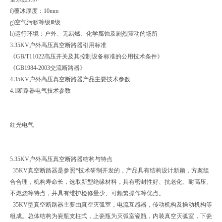
f)覆冰厚度：10mm
g)空气污秽等级Ⅲ级
h)运行环境：户外、无易燃、化学腐蚀及剧烈震动的场所
3.35KV户外高压真空断路器引用标准
《GB/T11022高压开关及其控制设备标准的公用技术条件》
《GB1984-2003交流断路器》
4.35KV户外高压真空断路器产品主要技术参数
4.1断路器电气技术参数
红光电气
5.35KV户外高压真空断路器结构与特点
35KV真空断路器是参照*技术研制开发的，产品具有结构设计新颖，方案组
合合理，机构寿命长，选取新型绝缘材料，具有密封性好、抗老化、耐高压、
不燃烧等特点，并具有维护检修量少、可频繁操作等优点。
35KV型真空断路器主要由真空灭弧室，电流互感器，传动机构及操动机构等
组成。总体结构为瓷瓶支柱式，上瓷瓶为灭弧室瓷瓶，内装真空灭弧室，下瓷