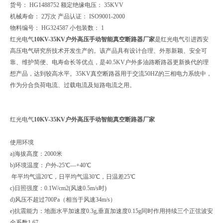
货号： HG1488752 额定绝缘电压： 35KVV
机械寿命： 2万次 产品认证： ISO9001-2000
物料编号： HG324587 小包装数： 1
红光电气
10KV-35KV户外高压手动智能真空断路器厂家
是红光电气引进西安
高压电气研究所技术开发生产的。该产品具有设计合理、外形新颖、安全可
靠、维护简便、电寿命长等优点，是40.5KV户外多油路断路器更新换代的理
想产品，达到较高水平。35KV真空断路器用于交流50HZ的三相电力系统中，
作为分合负荷电流、过载电流及短路电流之用。
红光电气
10KV-35KV户外高压手动智能真空断路器厂家
使用环境
a)海拔高度：2000米
b)环境温度：户外-25℃—+40℃
年平均气温20℃，日平均气温30℃，日温差25℃
c)日照强度：0.1W/cm2(风速0.5m/s时)
d)风压不超过700Pa（相当于风速34m/s）
e)抗震能力：地面水平加速度0.3g,垂直加速度0.15g同时作用持续三个正弦波安
全系数1.67