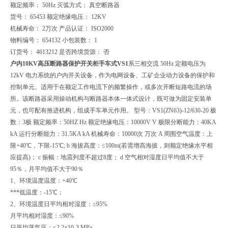
额定频率： 50Hz 灭弧方式： 真空断路器
货号： 65453 额定绝缘电压： 12KV
机械寿命： 2万次 产品认证： ISO2000
物料编号： 654132 小包装数： 1
订货号： 4613212 是否跨境货源： 否
户内10KV高压断路器保护开关柜手车式
VS1
系三相交流 50Hz 定额电压为
12kV 电力系统的户内开关设备，作为电网设备、工矿企业动力设备的保护和
控制单元。适用于在额定工作电流下的频繁操作，或多次开断短路电流的场
所。该断路器采用操动机构与断路器本体一体式设计，既可做为固定安装单
元，也可配有推进机构，组成手车单元作用。 型号：VS1(ZN63)-12/630-20 极
数：3极 额定频率：50HZ Hz 额定绝缘电压：10000V V 极限分断能力：40KA
kA 运行分断能力：31.5KA kA 机械寿命：10000次 万次 A 周围空气温度：上
限+40℃，下限-15℃; b 海拔高度：≤100m(若需增高海拔，则额定绝缘水平相
应提高)； c 振幅：地震列度不超过8度； d 空气相对湿度日平均值不大于
95％，月平均值不大于90％
1、环境温度温度：+40℃
***低温度：-15℃；
2、环境温度日平均相对湿度：≤95%
月平均相对湿度：≤90%
日平均蒸气压：≤2.2×10-3 MPa