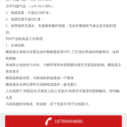
月平均蒸气压：≤1.8×10-3 MPa；
3、海拔高度：不超过1000 米；
4、地震烈度不超过8 度；
5、使用场所无滴水，无易燃和爆炸危险，无化学腐蚀性气体以及无剧烈震
动。
VS1
产品机构及工作原理
1、主体结构
断路器主体部分设置在由环氧树脂采用APG 工艺浇注而成的绝缘筒内，这种
机构能
有效防止包括外力冲击、污秽环境等外部因素对真空灭弧室的影响。断路器主
体安装在
断路器框架后部，与操动机构连接成一个整体。
断路器在合闸位置时主回路电流路径（参见图2）
上出线座27 经固定在灭弧室上的上支架26 到真空灭弧室内部静触头，经动触
头及
与其联接的导电夹、软连接，至下支架30 到下出线座31。
18789494880