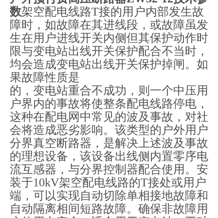
数
架空配电线路T接的用户内部发生故
障时，如故障在其进线段，或故障虽发
生在用户进线开关内侧但其保护动作时
限与变电站出线开关保护配合不当时，
均会造成变电站出线开关保护掉闸。如
果故障性质是
的，变电站重合不成功，则一个中压用
户界内的事故将使整条配电线路停电，
这种在配电网中常见的波及事故，对社
会将造成恶劣影响。该类型的户外用户
分界真空断路器，是解决上述波及事故
的理想设备，该设备出线侧内置零序电
流互感器，与分界控制器配合使用。安
装于10kV架空配电线路的T接处或用户
端，可以实现自动切除单相接地故障和
自动隔离相间短路故障。确保非故障用