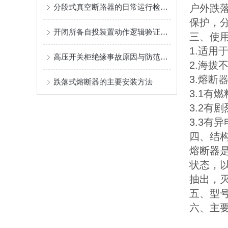
分段式真空断路器的日常运行检查要点
户外跌落
保护，分
开闭所备自投装置动作逻辑验证方法
三、使
1.适用
高压开关柜绝缘事故原因与防范措施
2.海拔
3.熔断
跌落式熔断器的主要安装方法
3.1有
3.2有
3.3有
四、结
熔断器
状态，
抽出，
五、型
六、主