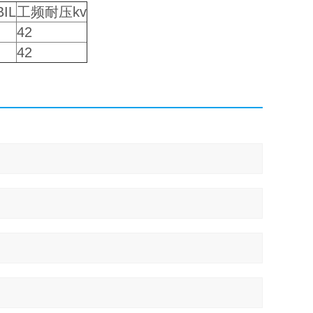
IL
工频耐压kv
42
42