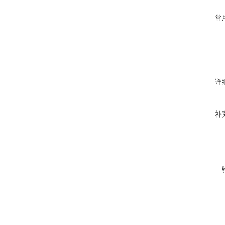
常
详
补