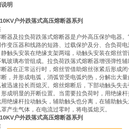
细说明
1-10KV户外跌落式高压熔断器系列
述
熔断器及拉负荷跌落式熔断器是户外高压保护电器。
用作变压器和线路的短路、过载保护及分、合负荷电
，静触头安装在绝缘支架两端，动触头安装在熔丝管
环氧玻璃布管组成。拉负荷跌落式熔断器增强弹性辅
熔断器在正常运行时，熔丝管借助熔丝张紧后形成闭
熔断，并形成电弧，消弧管受电弧灼热，分解出大量
弧被迅速拉长而熄灭。熔丝熔断后，下部动触头失去
，形成明显的开断位置。当需要拉负荷时，用绝缘杆
续用绝缘杆拉动触头，辅助触头也分离，在辅助触头
弧罩产生气体，在电流过零时，将电弧熄灭。
1-10KV户外跌落式高压熔断器系列
途