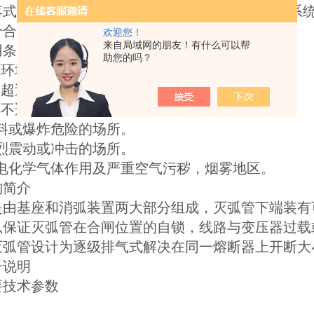
式熔断器适用于35kv及以下电压频率50Hz电力
合额定负荷电流只用，机械寿命≥2000次。
欢迎您！
来自局域网的朋友！有什么可以帮
用条件
助您的吗？
于环境温度上限40℃，下限-30℃之内。
不超过1000m，风速不大于35m/s
器不适用于下述场所
燃料或爆炸危险的场所。
剧烈震动或冲击的场所。
异电化学气体作用及严重空气污秽，烟雾地区。
构简介
是由基座和消弧装置两大部分组成，灭弧管下端装有
以保证灭弧管在合闸位置的自锁，线路与变压器过载
灭弧管设计为逐级排气式解决在同一熔断器上开断大
号说明
要技术参数