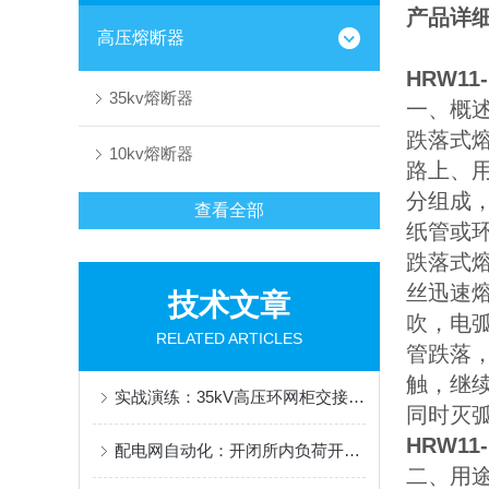
产品详
高压熔断器
HRW1
35kv熔断器
一、概
跌落式
10kv熔断器
路上、
分组成
查看全部
纸管或
跌落式
丝迅速
技术文章
吹，电
RELATED ARTICLES
管跌落
触，继
实战演练：35kV高压环网柜交接试验项目详解及标准解读
同时灭
HRW1
配电网自动化：开闭所内负荷开关与断路器配合逻辑探究
二、用