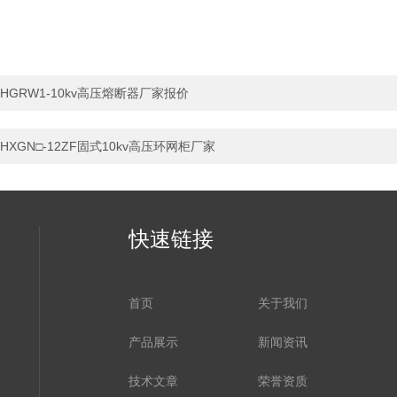
HGRW1-10kv高压熔断器厂家报价
HXGN□-12ZF固式10kv高压环网柜厂家
快速链接
首页
关于我们
产品展示
新闻资讯
技术文章
荣誉资质