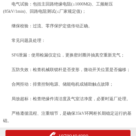
电气试验：包括主回路绝缘电阻(≥1000MΩ)、工频耐压
(85kV/1min)、回路电阻测试(≤厂家规定值)；
继保校验：过流、零序保护定值传动正确。
常见问题及处理：
SF6泄漏：使用检漏仪定位，更换密封圈并抽真空重新充气；
五防失效：检查机械联锁杆是否变形，微动开关位置是否偏移；
合闸拒动：排查控制电源、储能电机或辅助触点故障；
局放超标：检查绝缘件清洁度及气室洁净度，必要时返厂处理。
严格遵循流程、注重细节，是确保35kV环网柜长期稳定运行的基
础。