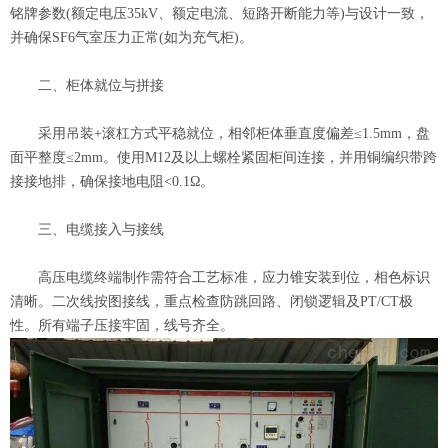
铭牌参数(额定电压35kV、额定电流、短路开断能力等)与设计一致，
并确保SF6气室压力正常(如为充气柜)。
二、柜体就位与拼接
采用吊装+滚杠方式平稳就位，相邻柜体垂直度偏差≤1.5mm，盘
面平整度≤2mm。使用M12及以上螺栓紧固柜间连接，并用铜编织带跨
接接地排，确保接地电阻<0.1Ω。
三、电缆接入与接线
高压电缆终端制作需符合工艺标准，应力锥安装到位，相色标识
清晰。二次线按图接线，重点检查防跳回路、闭锁逻辑及PT/CT极
性。所有端子压接牢固，线号齐全。