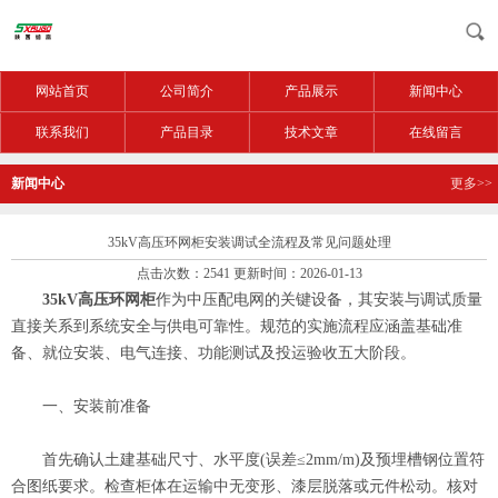
网站首页
公司简介
产品展示
新闻中心
联系我们
产品目录
技术文章
在线留言
新闻中心
更多>>
35kV高压环网柜安装调试全流程及常见问题处理
点击次数：2541 更新时间：2026-01-13
35kV高压环网柜
作为中压配电网的关键设备，其安装与调试质量
直接关系到系统安全与供电可靠性。规范的实施流程应涵盖基础准
备、就位安装、电气连接、功能测试及投运验收五大阶段。
一、安装前准备
首先确认土建基础尺寸、水平度(误差≤2mm/m)及预埋槽钢位置符
合图纸要求。检查柜体在运输中无变形、漆层脱落或元件松动。核对