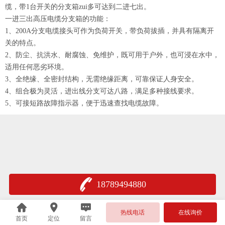
缆，带
1
台开关的分支箱zui多可达到二进七出。
一进三出高压电缆分支箱的功能：
1
、
200A
分支电缆接头可作为负荷开关，带负荷拔插，并具有隔离开
关的特点。
2
、防尘、抗洪水、耐腐蚀、免维护，既可用于户外，也可浸在水中，
适用任何恶劣环境。
3
、全绝缘、全密封结构，无需绝缘距离，可靠保证人身安全。
4
、组合极为灵活，进出线分支可达八路，满足多种接线要求。
5
、可接短路故障指示器，便于迅速查找电缆故障。
18789494880
热线电话
在线询价
首页
定位
留言