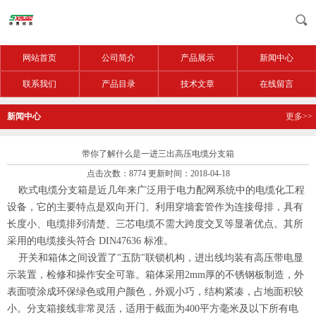
网站首页
公司简介
产品展示
新闻中心
联系我们
产品目录
技术文章
在线留言
新闻中心
更多>>
带你了解什么是一进三出高压电缆分支箱
点击次数：8774 更新时间：2018-04-18
欧式电缆分支箱是近几年来广泛用于电力配网系统中的电缆化工程
设备，它的主要特点是双向开门、利用穿墙套管作为连接母排，具有
长度小、电缆排列清楚、三芯电缆不需大跨度交叉等显著优点。其所
采用的电缆接头符合
DIN47636
标准。
开关和箱体之间设置了
"
五防
"
联锁机构，进出线均装有高压带电显
示装置，检修和操作安全可靠。箱体采用
2mm
厚的不锈钢板制造，外
表面喷涂成环保绿色或用户颜色，外观小巧，结构紧凑，占地面积较
小。分支箱接线非常灵活，适用于截面为
400
平方毫米及以下所有电