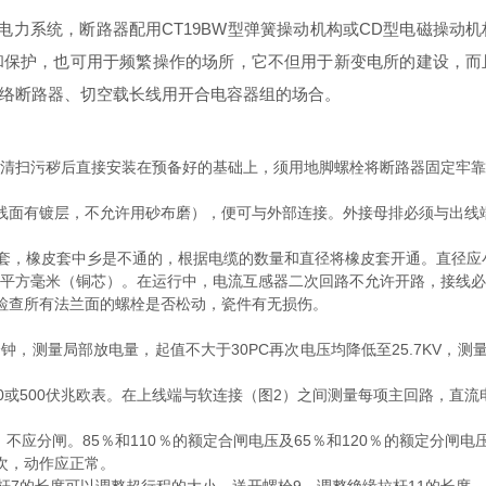
相电力系统，断路器配用CT19BW型弹簧操动机构或CD型电磁操
和保护，也可用于频繁操作的场所，它不但用于新变电所的建设，而
络断路器、切空载长线用开合电容器组的场合。
，清扫污秽后直接安装在预备好的基础上，须用地脚螺栓将断路器固定牢靠
线面有镀层，不允许用砂布磨），便可与外部连接。外接母排必须与出线端孔
有橡皮套，橡皮套中乡是不通的，根据电缆的数量和直径将橡皮套开通。直径
.5平方毫米（铜芯）。在运行中，电流互感器二次回路不允许开路，接线
先检查所有法兰面的螺栓是否松动，瓷件有无损伤。
1分钟，测量局部放电量，起值不大于30PC再次电压均降低至25.7KV，
00或500伏兆欧表。在上线端与软连接（图2）之间测量每项主回路，直流
应分闸。85％和110％的额定合闸电压及65％和120％的额定分闸电
各三次，动作应正常。