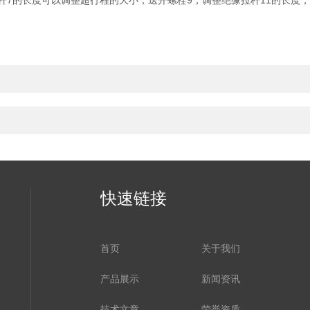
杆7的长度可以调整超行程的大小，送开螺栓9，调整绝缘拉杆11的长度
快速链接
首页
关于我们
产品展示
新闻资讯
技术文章
荣誉资质