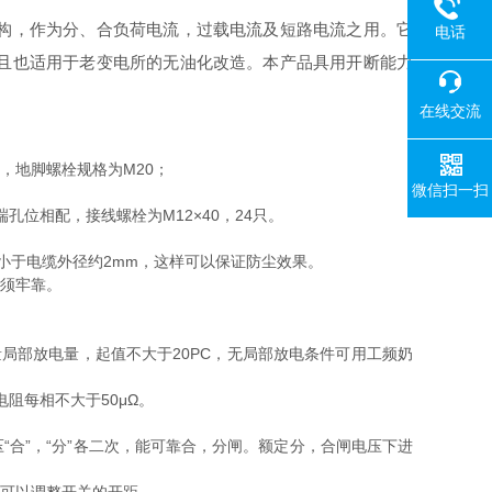
动机构，作为分、合负荷电流，过载电流及短路电流之用。它
电话
且也适用于老变电所的无油化改造。本产品具用开断能力
在线交流
，地脚螺栓规格为M20；
微信扫一扫
位相配，接线螺栓为M12×40，24只。
应小于电缆外径约2mm，这样可以保证防尘效果。
必须牢靠。
测量局部放电量，起值不大于20PC，无局部放电条件可用工频奶
电阻每相不大于50μΩ。
压“合”，“分”各二次，能可靠合，分闸。额定分，合闸电压下进