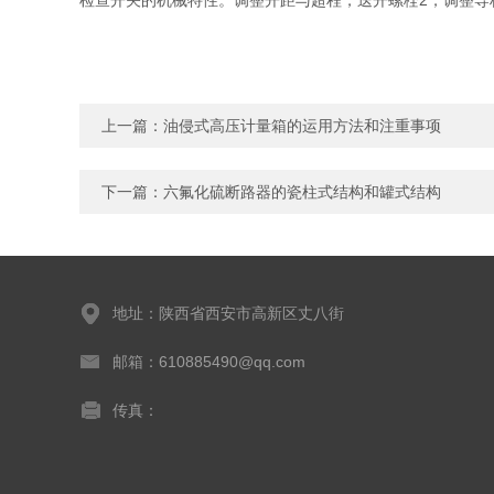
检查开关的机械特性。调整开距与超程，送开螺栓2，调整导
上一篇：
油侵式高压计量箱的运用方法和注重事项
下一篇：
六氟化硫断路器的瓷柱式结构和罐式结构
地址：陕西省西安市高新区丈八街
邮箱：610885490@qq.com
传真：