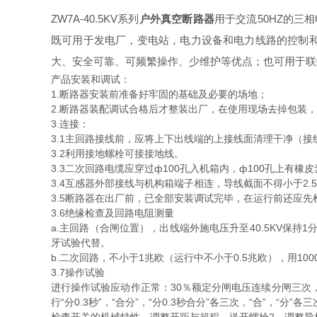
ZW7A-40.5KV系列
户外真空断路器
用于交流50HZ的三
既可用于发电厂，变电站，电力设备和电力线路的控制
大、安全可靠、可频繁操作、少维护等优点；也可用于联
产品安装和调试：
1.断路器安装前准备好牢固的基础及必要的场地；
2.断路器装配调试合格后才整装出厂，在使用现场去掉包装
3.连接：
3.1主回路接线前，应将上下出线端的上接线面清理干净（接
3.2利用接地螺栓可接接地线。
3.3二次回路电缆应穿过ф100孔入机箱内，ф100孔上
3.4互感器外部接线与机构箱端子相连，导线截面不得小于2
3.5断路器在出厂前，已全部安装调试完毕，在运行前还应
3.6绝缘检查及回路电阻测量
a.主回路（合闸位置），出线端外施电压升至40.5KV保持
牙试验代替。
b.二次回路，不小于1兆欧（运行中不小于0.5兆欧），用10
3.7操作试验
进行操作试验应动作正常：30％额定分闸电压连续分闸三次，不
行“分0.3秒”，“合分”，“分0.3秒合分”各三次，“合”，“分”