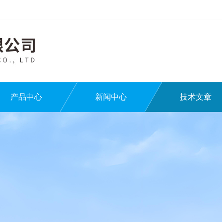
产品中心
新闻中心
技术文章