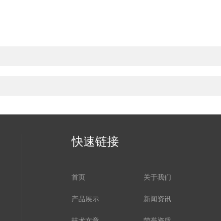
快速链接
首页
关于我们
产品展示
新闻资讯
技术文章
荣誉资质