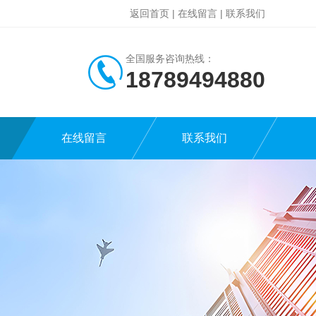
返回首页
|
在线留言
|
联系我们
全国服务咨询热线：
18789494880
在线留言
联系我们