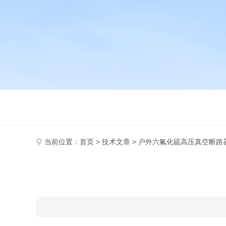
当前位置：
首页
>
技术文章
> 户外六氟化硫高压真空断路