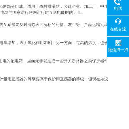
表箱两部分组成。适用于农村排灌站，乡镇企业、加工厂、中小
电话
站电网与国家进行联网运行时互送电能时的计量。
的互感器要及时清除表面沉积的污物、灰尘等，产品运输到现
在线交流
电阻增加，表面氧化作用加剧；另一方面，过高的温度，也会
微信扫一扫
用电的配电箱，里面无非就是把一些开关断路器之类保护器件
定计量用互感器的等级要高于保护用互感器的等级，但现在如没