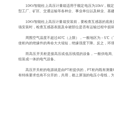
10KV智能柱上高压计量箱适用于额定电压为10kV，额
型工厂、矿区、交通运输等各种企、事业单位以及林业、基
10KV智能柱上高压计量箱安装前，要检查互感器的底座
场安装时，检查互感器表面及伞裙部位是否有运输过程中损
周围空气温度不超过40℃（上限），一般地区为－5℃（
使柜内的绝缘件的寿命大大缩短，绝缘强度下降。反之，环
而高压开关柜是接高压或低压线缆的设备，一般供电局、变
组装成一体的电气设备。
高压开关柜的电源就是由PT柜提供的，PT柜内既有测量P
有特殊要求也有不分开的，共用，都上屏顶的电压小母线，