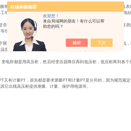
定频率为50－60Hz的三相交流网路上作电能计量用，由组合互感器和电
建工地暂设供电站的高压输电线路的电能计量。小电站发电量计量或小电
欢迎您！
来自局域网的朋友！有什么可以帮
是否有松动现象，保证互感器上杆后的稳固性，对于长期裸露存放于库房
助您的吗？
坏等现象。
下限），严寒地区可以为－15℃。环境温度过高，金属的导电率会减低，
境温度过低，在绝缘件中会产生内应力，会导致绝缘件的破坏。
电所都是用高压柜，然后经变压器降压再到低压柜，低压柜再到各个
T又有计量PT，原先都是要求测量PT和计量PT是分开的，因为规范规
为其它出线高压柜提供测量、计量、保护用电源等。