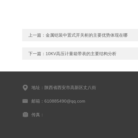
上一篇：
金属铠装中置式开关柜的主要优势体现在哪
下一篇：
10KV高压计量箱带表的主要结构分析
地址：陕西省西安市高新区丈八街
邮箱：610885490@qq.com
传真：