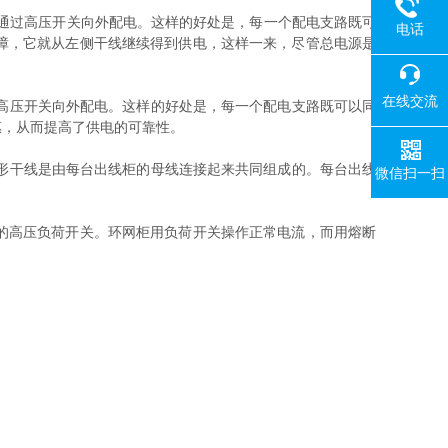
通过高压开关向外配电。这样的好处是，每一个配电支路既可
电话
障，它就从左侧干线继续得到供电，这样一来，尽管总电源是
在线交流
高压开关向外配电。这样的好处是，每一个配电支路既可以同
惠，从而提高了供电的可靠性。
形干线是由每台出线柜的母线连接起来共同组成的。每台出线
微信扫一扫
的高压负荷开关。环网柜用负荷开关操作正常电流，而用熔断