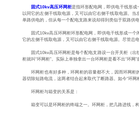
固式10kv高压环网柜
是指环形配电网，即供电干线形成
以同它的左侧干线取电源，又可以由它右侧干线取电源。当
单路供电的，但从每一个配电支路来说却得到类似于双路供
固式10kv高压环网柜环形配电网，即供电干线形成一个
它的左侧干线取电源，又可以由它右侧干线取电源。尽管总
固式10kv高压环网柜是每个配电支路设一台开关柜（出
柜就叫“环网柜”。实际上单独拿出一台环网柜是看不出“环网”
环网柜也有好多种，环网柜的容量都不大，因而环网柜的高
器切除短路电流，这两者结合起来取代了断路器。如今“环网
环网柜与箱变的关系是：
箱变可以是环网柜的终端之一。环网柜，把几路进线，构