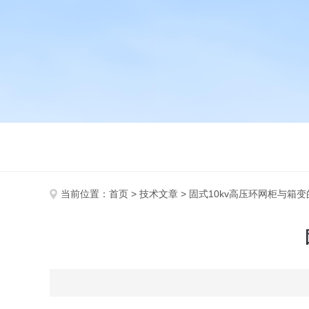
当前位置：
首页
>
技术文章
> 固式10kv高压环网柜与箱