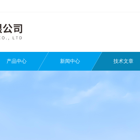
产品中心
新闻中心
技术文章