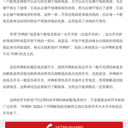
一个配电支路既可以从它的左侧干线取电源，又可以从它右侧干线取电源。当左
侧干线出了故障，它就从右侧干线继续得到供电，而当右侧干线出了故障，它就
从左侧干线继续得到供电，这样一来，尽管总电源是单路供电的，但从每一个配
电支路来说却得到类似于双路供电的实惠，从而提高了供电的可靠性。
所谓“环网柜”就是每个配电支路设一台开关柜（出线开关柜），这台开关柜
的母线同时就是环形干线的一部分。就是说，环形干线是由每台出线柜的母线连
接起来共同组成的。每台出线柜就叫“环网柜”。实际上单独拿出一台环网柜是看
不出“环网”的含义的。
这些环网柜的额定电流都不大，因而环网柜的高压开关一般不采用结构复杂
的断路器而采取结构简单的带高压熔断器的高压负荷开关。也就是说，环网柜中
的高压开关一般是负荷开关。环网柜用负荷开关操作正常电流，而用熔断器切除
短路电流，这两者结合起来取代了断路器。当然这只能局限在一定容量内。
这样的开关柜也*可以用到非环网结构的配电系统中，于是随着这种开关柜的
广泛应用，“环网柜”就跳出了环网配电的范畴而泛指以负荷开关为主开关的高压
开关柜了。
18789494880