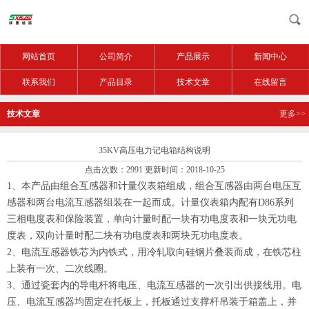
网站首页
公司简介
产品展示
新闻中心
联系我们
产品目录
技术文章
在线留言
技术文章
更多>>
35KV高压电力记电箱结构说明
点击次数：2991 更新时间：2018-10-25
1
、本产品由组合互感器和计量仪表箱组成，组合互感器由两台电压互
感器和两台电流互感器组装在一起而成。计量仪表箱内配有
D86
系列
三相电度表和保险装置，单向计量时配一块有功电度表和一块无功电
度表，双向计量时配二块有功电度表和两块无功电度表。
2
、电流互感器铁芯为内铁式，用冷轧取向硅钢片叠装而成，在铁芯柱
上装有一次、二次线圈。
3
、通过瓷套内的导电杆将电压、电流互感器的一次引出供接线用。电
压、电流互感器均固定在托板上，托板通过支撑杆吊装于箱盖上，并