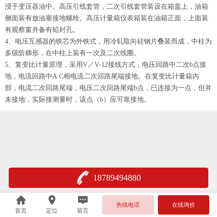
浸于变压器油中。高压引线套管，二次引线套管装设在箱盖上，油箱
侧面装有放油塞接地螺栓。高压计量箱仪表箱装在油箱正面，上面装
有观察窗并备有铅封孔。
4
、电压互感器的铁芯为外铁式，用冷轧取向硅钢片叠装而成，中柱为
多级阶梯形，在中柱上装有一次及二次线圈。
5
、复变比计量原理，采用
V
／
V-12
接线方式，电压回路中二次
b
点接
地，电流回路中
A.C
相电流二次回路尾端接地。在复变比计量箱内
部，电流二次回路尾端，电压二次回路尾端
b
点，已连接为一点，但并
未接地，实际接测量时，该点（
b
）应可靠接地。
18789494880
热线电话
在线询价
首页
定位
留言