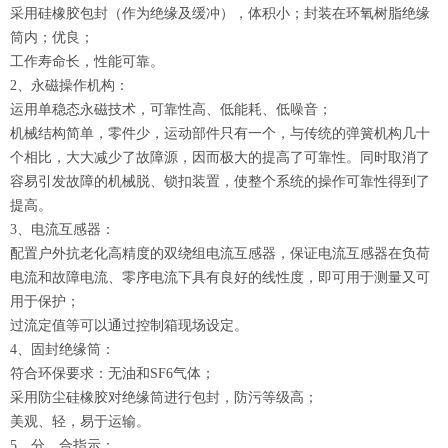
采用硅橡胶包封（作为绝缘及缓冲），体积小；封装在环氧树脂绝缘
筒内；优良；
工作寿命长，性能可靠。
2
、永磁操作机构：
运用单稳态永磁技术，可靠性高、低能耗、低噪音；
机械结构简单，零件少，运动部件只有一个，与传统的弹簧机构几十
个相比，大大减少了故障源，因而极大的提高了可靠性。同时取消了
容易引发故障的机械脱、锁扣装置，使整个系统的操作可靠性得到了
提高。
3
、电流互感器：
配置户外抗老化高精度的双绕组电流互感器，保证电流互感器在负荷
电流和故障电流、零序电流下具有良好的线性度，即可用于测量又可
用于保护；
过流定值等可以通过控制箱现场设定。
4
、固封绝缘筒：
符合环保要求：无油和
SF6
气体；
采用防尘硅橡胶对绝缘筒进行包封，防污等级高；
美观、轻，易于运输。
5
、分、合指示：