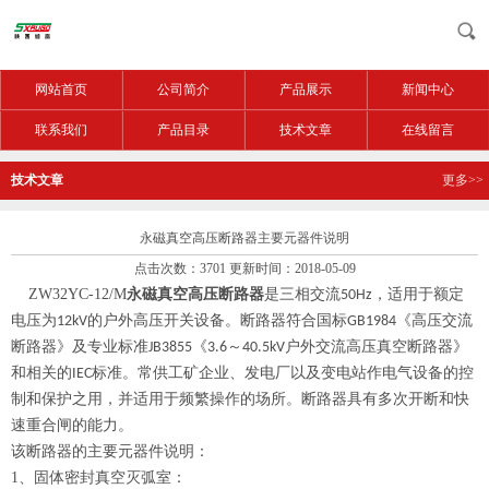
网站首页
公司简介
产品展示
新闻中心
联系我们
产品目录
技术文章
在线留言
技术文章
更多>>
永磁真空高压断路器主要元器件说明
点击次数：3701 更新时间：2018-05-09
ZW32YC-12/M
永磁真空高压断路器
是三相交流
，适用于额定
50Hz
电压为
的户外高压开关设备。断路器符合国标
《高压交流
12kV
GB1984
断路器》及专业标准
《
～
户外交流高压真空断路器》
JB3855
3.6
40.5kV
和相关的
标准。常供工矿企业、发电厂以及变电站作电气设备的控
IEC
制和保护之用，并适用于频繁操作的场所。断路器具有多次开断和快
速重合闸的能力。
该断路器的主要元器件说明：
1
、固体密封真空灭弧室：